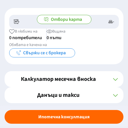
Отвори карта
-
-
-/-
-
В любими на
Видяна
0 потребители
0 пъти
Обявата е качена на
Свържи се с брокера
Калкулатор месечна вноска
Данъци и такси
Ипотечна консултация