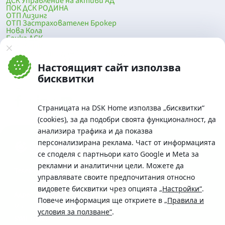
ДСК Управление на активи АД
ПОК ДСК РОДИНА
ОТП Лизинг
ОТП Застрахователен Брокер
Нова Кола
Банка ДСК
DSK Mobile
Оферти за продажба от Банка ДСК
Клонова мрежа и банкомати
Настоящият сайт използва
До началото на страницата
бисквитки
Страницата на DSK Home използва „бисквитки“
(cookies), за да подобри своята функционалност, да
анализира трафика и да показва
персонализирана реклама. Част от информацията
се споделя с партньори като Google и Meta за
рекламни и аналитични цели. Можете да
Телефон:
управлявате своите предпочитания относно
0700 10 375 / *2375
видовете бисквитки чрез опцията
„Настройки“
.
Aдрес:
Повече информация ще откриете в
„Правила и
Московска No.19 / ул. Г. Бенковски No. 5, София 1036
условия за ползване“
.
SWIFT/BIC: