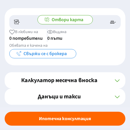
Отвори карта
-
-
-/-
-
В любими на
Видяна
0 потребители
0 пъти
Обявата е качена на
Свържи се с брокера
Калкулатор месечна вноска
Данъци и такси
Ипотечна консултация