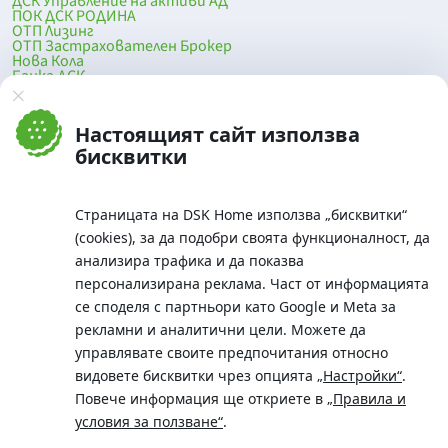
ДСК Управление на активи АД
ПОК ДСК РОДИНА
ОТП Лизинг
ОТП Застрахователен Брокер
Нова Кола
Банка ДСК
DSK Mobile
Оферти за продажба от Банка ДСК
Клонова мрежа и банкомати
Настоящият сайт използва
До началото на страницата
бисквитки
Страницата на DSK Home използва „бисквитки“
(cookies), за да подобри своята функционалност, да
анализира трафика и да показва
персонализирана реклама. Част от информацията
се споделя с партньори като Google и Meta за
рекламни и аналитични цели. Можете да
Телефон:
управлявате своите предпочитания относно
0700 10 375 / *2375
видовете бисквитки чрез опцията
„Настройки“
.
Aдрес:
Повече информация ще откриете в
„Правила и
Московска No.19 / ул. Г. Бенковски No. 5, София 1036
условия за ползване“
.
SWIFT/BIC: