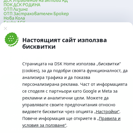
ДСК Управление на активи АД
ПОК ДСК РОДИНА
ОТП Лизинг
ОТП Застрахователен Брокер
Нова Кола
Банка ДСК
DSK Mobile
Оферти за продажба от Банка ДСК
Клонова мрежа и банкомати
Настоящият сайт използва
До началото на страницата
бисквитки
Страницата на DSK Home използва „бисквитки“
(cookies), за да подобри своята функционалност, да
анализира трафика и да показва
персонализирана реклама. Част от информацията
се споделя с партньори като Google и Meta за
рекламни и аналитични цели. Можете да
Телефон:
управлявате своите предпочитания относно
0700 10 375 / *2375
видовете бисквитки чрез опцията
„Настройки“
.
Aдрес:
Повече информация ще откриете в
„Правила и
Московска No.19 / ул. Г. Бенковски No. 5, София 1036
условия за ползване“
.
SWIFT/BIC: