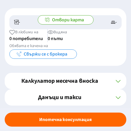
Отвори карта
-
-
-/-
-
В любими на
Видяна
0 потребители
0 пъти
Обявата е качена на
Свържи се с брокера
Калкулатор месечна вноска
Данъци и такси
Ипотечна консултация