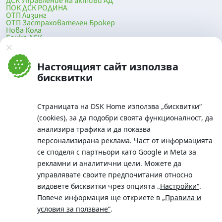
ДСК Управление на активи АД
ПОК ДСК РОДИНА
ОТП Лизинг
ОТП Застрахователен Брокер
Нова Кола
Банка ДСК
DSK Mobile
Оферти за продажба от Банка ДСК
Клонова мрежа и банкомати
Настоящият сайт използва
До началото на страницата
бисквитки
Страницата на DSK Home използва „бисквитки“
(cookies), за да подобри своята функционалност, да
анализира трафика и да показва
персонализирана реклама. Част от информацията
се споделя с партньори като Google и Meta за
рекламни и аналитични цели. Можете да
Телефон:
управлявате своите предпочитания относно
0700 10 375 / *2375
видовете бисквитки чрез опцията
„Настройки“
.
Aдрес:
Повече информация ще откриете в
„Правила и
Московска No.19 / ул. Г. Бенковски No. 5, София 1036
условия за ползване“
.
SWIFT/BIC: