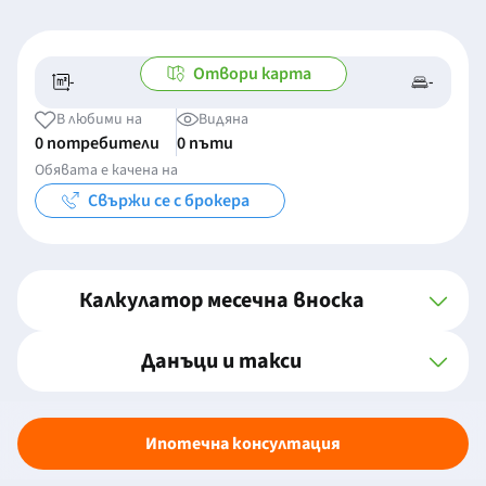
Отвори карта
-
-
-/-
-
В любими на
Видяна
0 потребители
0 пъти
Обявата е качена на
Свържи се с брокера
Калкулатор месечна вноска
Данъци и такси
Ипотечна консултация