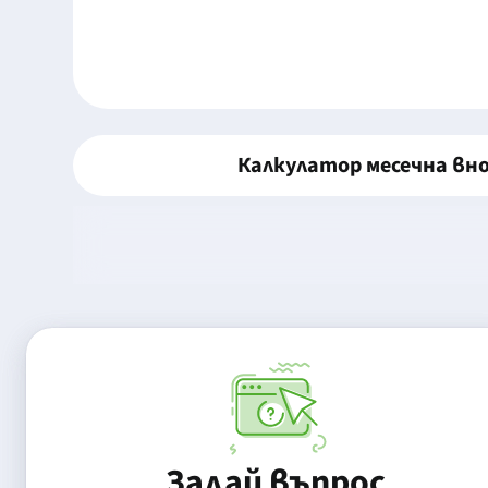
Калкулатор месечна вн
Задай въпрос