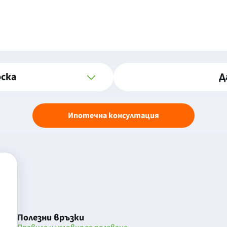
оска
Д
Ипотечна консултация
Полезни връзки