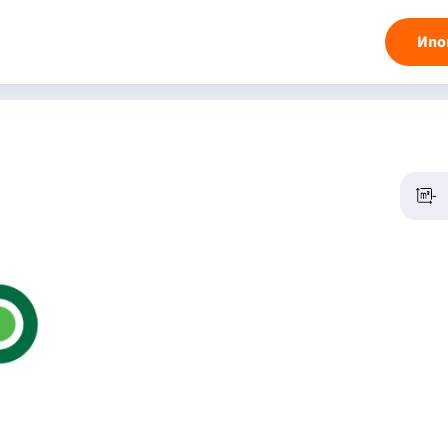
Ипо
-