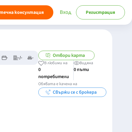
Вход
течна консултация
Регистрация
Отвори карта
-
-/-
-
В любими на
Видяна
0
0 пъти
потребители
Обявата е качена на
Свържи се с брокера