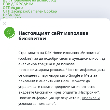
ДСК Управление на активи АД
ПОК ДСК РОДИНА
ОТП Лизинг
ОТП Застрахователен Брокер
Нова Кола
Банка ДСК
DSK Mobile
Оферти за продажба от Банка ДСК
Клонова мрежа и банкомати
Настоящият сайт използва
До началото на страницата
бисквитки
Страницата на DSK Home използва „бисквитки“
(cookies), за да подобри своята функционалност, да
анализира трафика и да показва
персонализирана реклама. Част от информацията
се споделя с партньори като Google и Meta за
рекламни и аналитични цели. Можете да
Телефон:
управлявате своите предпочитания относно
0700 10 375 / *2375
видовете бисквитки чрез опцията
„Настройки“
.
Aдрес:
Повече информация ще откриете в
„Правила и
Московска No.19 / ул. Г. Бенковски No. 5, София 1036
условия за ползване“
.
SWIFT/BIC: