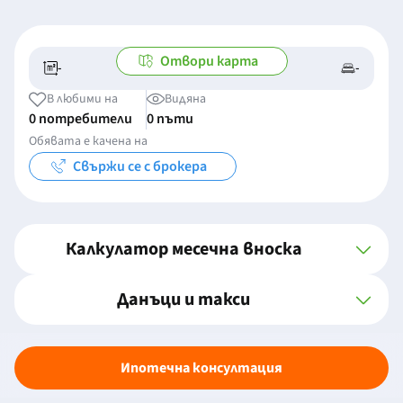
Отвори карта
-
-
-/-
-
В любими на
Видяна
0 потребители
0 пъти
Обявата е качена на
Свържи се с брокера
Калкулатор месечна вноска
Данъци и такси
Ипотечна консултация