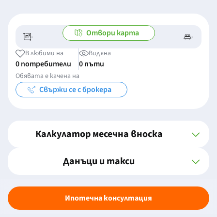
Отвори карта
-
-
-/-
-
В любими на
Видяна
0 потребители
0 пъти
Обявата е качена на
Свържи се с брокера
Калкулатор месечна вноска
Данъци и такси
Ипотечна консултация