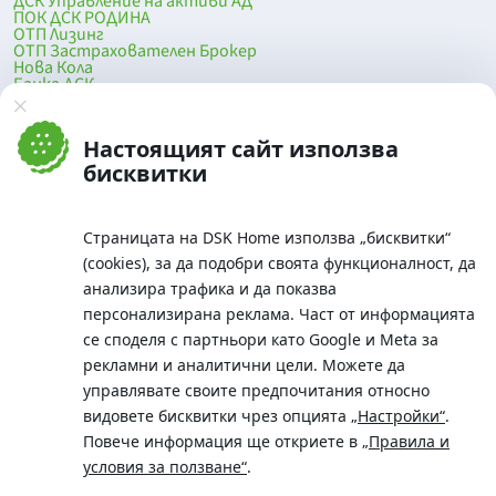
ДСК Управление на активи АД
ПОК ДСК РОДИНА
ОТП Лизинг
ОТП Застрахователен Брокер
Нова Кола
Банка ДСК
DSK Mobile
Оферти за продажба от Банка ДСК
Клонова мрежа и банкомати
Настоящият сайт използва
До началото на страницата
бисквитки
Страницата на DSK Home използва „бисквитки“
(cookies), за да подобри своята функционалност, да
анализира трафика и да показва
персонализирана реклама. Част от информацията
се споделя с партньори като Google и Meta за
рекламни и аналитични цели. Можете да
Телефон:
управлявате своите предпочитания относно
0700 10 375 / *2375
видовете бисквитки чрез опцията
„Настройки“
.
Aдрес:
Повече информация ще откриете в
„Правила и
Московска No.19 / ул. Г. Бенковски No. 5, София 1036
условия за ползване“
.
SWIFT/BIC: