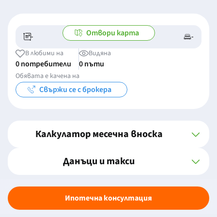
Отвори карта
-
-
-/-
-
В любими на
Видяна
0 потребители
0 пъти
Обявата е качена на
Свържи се с брокера
Калкулатор месечна вноска
Данъци и такси
Ипотечна консултация