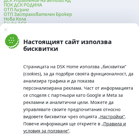
ДСК Управление на активи АД
ПОК ДСК РОДИНА
ОТП Лизинг
ОТП Застрахователен Брокер
Нова Кола
Банка ДСК
DSK Mobile
Оферти за продажба от Банка ДСК
Клонова мрежа и банкомати
Настоящият сайт използва
До началото на страницата
бисквитки
Страницата на DSK Home използва „бисквитки“
(cookies), за да подобри своята функционалност, да
анализира трафика и да показва
персонализирана реклама. Част от информацията
се споделя с партньори като Google и Meta за
рекламни и аналитични цели. Можете да
Телефон:
управлявате своите предпочитания относно
0700 10 375 / *2375
видовете бисквитки чрез опцията
„Настройки“
.
Aдрес:
Повече информация ще откриете в
„Правила и
Московска No.19 / ул. Г. Бенковски No. 5, София 1036
условия за ползване“
.
SWIFT/BIC: