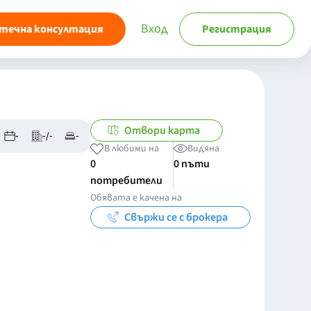
Вход
течна консултация
Регистрация
Отвори карта
-
-/-
-
В любими на
Видяна
0
0 пъти
потребители
Обявата е качена на
Свържи се с брокера