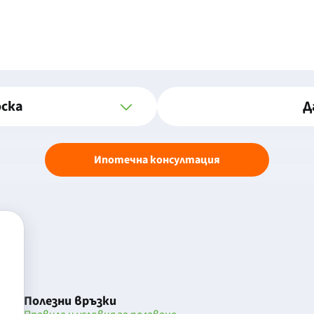
оска
Д
Ипотечна консултация
Полезни връзки