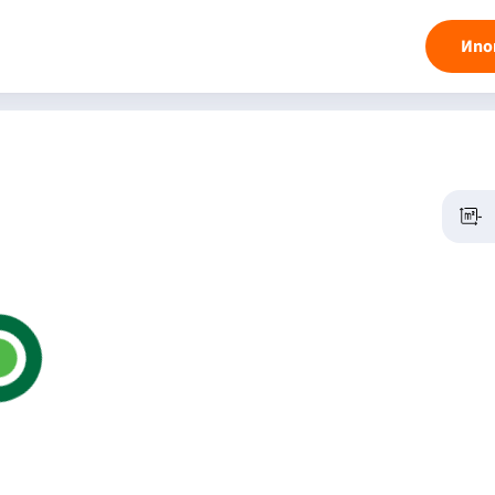
Ипо
-