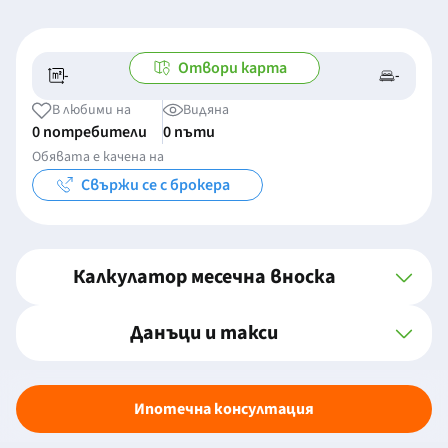
Отвори карта
-
-
-/-
-
В любими на
Видяна
0 потребители
0 пъти
Обявата е качена на
Свържи се с брокера
Калкулатор месечна вноска
Данъци и такси
Ипотечна консултация