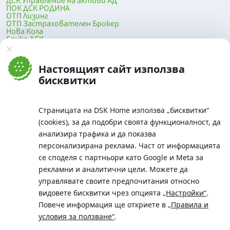
ДСК Управление на активи АД
ПОК ДСК РОДИНА
ОТП Лизинг
ОТП Застрахователен Брокер
Нова Кола
Банка ДСК
DSK Mobile
Оферти за продажба от Банка ДСК
Клонова мрежа и банкомати
Настоящият сайт използва
До началото на страницата
бисквитки
Страницата на DSK Home използва „бисквитки“
(cookies), за да подобри своята функционалност, да
анализира трафика и да показва
персонализирана реклама. Част от информацията
се споделя с партньори като Google и Meta за
рекламни и аналитични цели. Можете да
Телефон:
управлявате своите предпочитания относно
0700 10 375 / *2375
видовете бисквитки чрез опцията
„Настройки“
.
Aдрес:
Повече информация ще откриете в
„Правила и
Московска No.19 / ул. Г. Бенковски No. 5, София 1036
условия за ползване“
.
SWIFT/BIC: