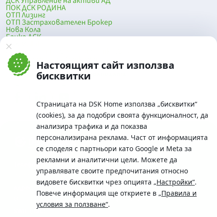
ДСК Управление на активи АД
ПОК ДСК РОДИНА
ОТП Лизинг
ОТП Застрахователен Брокер
Нова Кола
Банка ДСК
DSK Mobile
Оферти за продажба от Банка ДСК
Клонова мрежа и банкомати
Настоящият сайт използва
До началото на страницата
бисквитки
Страницата на DSK Home използва „бисквитки“
(cookies), за да подобри своята функционалност, да
анализира трафика и да показва
персонализирана реклама. Част от информацията
се споделя с партньори като Google и Meta за
рекламни и аналитични цели. Можете да
Телефон:
управлявате своите предпочитания относно
0700 10 375 / *2375
видовете бисквитки чрез опцията
„Настройки“
.
Aдрес:
Повече информация ще откриете в
„Правила и
Московска No.19 / ул. Г. Бенковски No. 5, София 1036
условия за ползване“
.
SWIFT/BIC: