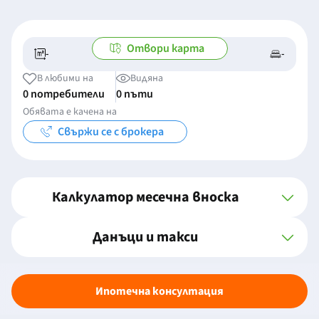
Отвори карта
-
-
-/-
-
В любими на
Видяна
0 потребители
0 пъти
Обявата е качена на
Свържи се с брокера
Калкулатор месечна вноска
Данъци и такси
Ипотечна консултация