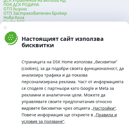
ДСК Управление на активи АД
ПОК ДСК РОДИНА
ОТП Лизинг
ОТП Застрахователен Брокер
Нова Кола
Банка ДСК
DSK Mobile
Оферти за продажба от Банка ДСК
Клонова мрежа и банкомати
Настоящият сайт използва
До началото на страницата
бисквитки
Страницата на DSK Home използва „бисквитки“
(cookies), за да подобри своята функционалност, да
анализира трафика и да показва
персонализирана реклама. Част от информацията
се споделя с партньори като Google и Meta за
рекламни и аналитични цели. Можете да
Телефон:
управлявате своите предпочитания относно
0700 10 375 / *2375
видовете бисквитки чрез опцията
„Настройки“
.
Aдрес:
Повече информация ще откриете в
„Правила и
Московска No.19 / ул. Г. Бенковски No. 5, София 1036
условия за ползване“
.
SWIFT/BIC: