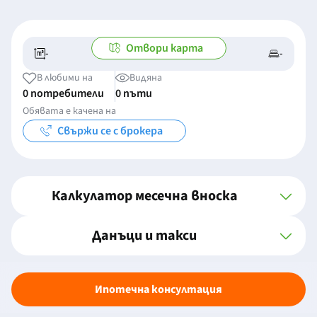
Отвори карта
-
-
-/-
-
В любими на
Видяна
0 потребители
0 пъти
Обявата е качена на
Свържи се с брокера
Калкулатор месечна вноска
Данъци и такси
Ипотечна консултация