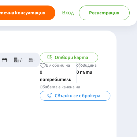
Вход
течна консултация
Регистрация
Отвори карта
-
-/-
-
В любими на
Видяна
0
0 пъти
потребители
Обявата е качена на
Свържи се с брокера