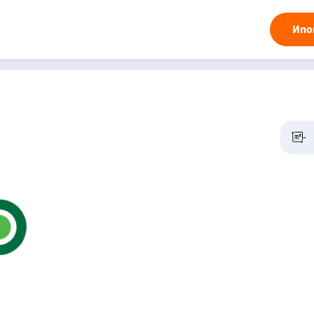
Ипо
-