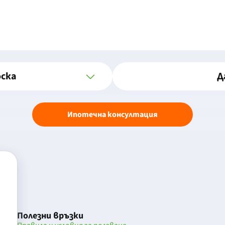
оска
Д
Ипотечна консултация
Полезни връзки