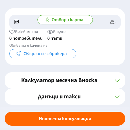
Отвори карта
-
-
-/-
-
В любими на
Видяна
0 потребители
0 пъти
Обявата е качена на
Свържи се с брокера
Калкулатор месечна вноска
Данъци и такси
Ипотечна консултация