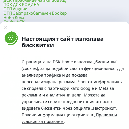
ДСК Управление на активи АД
ПОК ДСК РОДИНА
ОТП Лизинг
ОТП Застрахователен Брокер
Нова Кола
Банка ДСК
DSK Mobile
Оферти за продажба от Банка ДСК
Клонова мрежа и банкомати
Настоящият сайт използва
До началото на страницата
бисквитки
Страницата на DSK Home използва „бисквитки“
(cookies), за да подобри своята функционалност, да
анализира трафика и да показва
персонализирана реклама. Част от информацията
се споделя с партньори като Google и Meta за
рекламни и аналитични цели. Можете да
Телефон:
управлявате своите предпочитания относно
0700 10 375 / *2375
видовете бисквитки чрез опцията
„Настройки“
.
Aдрес:
Повече информация ще откриете в
„Правила и
Московска No.19 / ул. Г. Бенковски No. 5, София 1036
условия за ползване“
.
SWIFT/BIC: