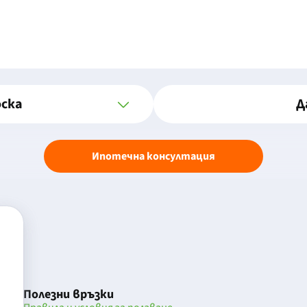
оска
Д
Ипотечна консултация
Полезни връзки