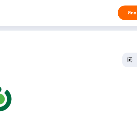
Ипо
-