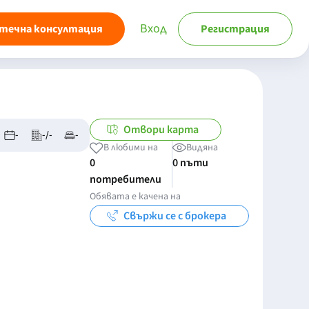
Вход
течна консултация
Регистрация
Отвори карта
-
-/-
-
В любими на
Видяна
0
0 пъти
потребители
Обявата е качена на
Свържи се с брокера