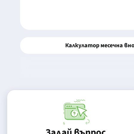
Калкулатор месечна вн
Задай въпрос