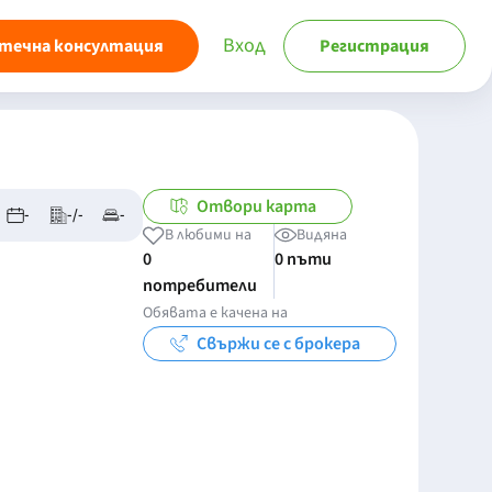
Вход
течна консултация
Регистрация
Отвори карта
-
-/-
-
В любими на
Видяна
0
0 пъти
потребители
Обявата е качена на
Свържи се с брокера