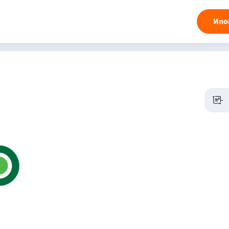
Ипо
-