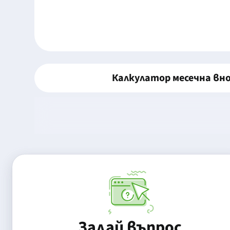
Калкулатор месечна вн
Задай въпрос