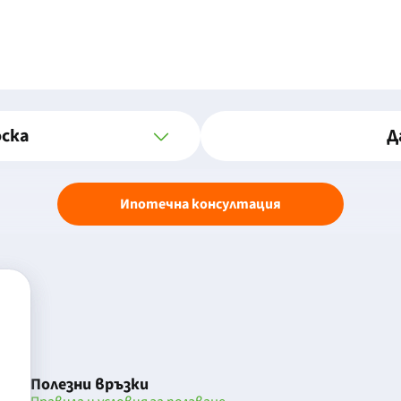
оска
Д
Ипотечна консултация
Полезни връзки