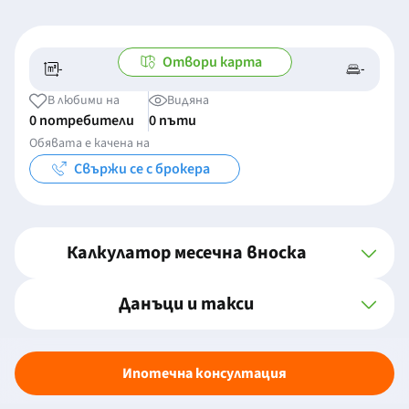
Отвори карта
-
-
-/-
-
В любими на
Видяна
0 потребители
0 пъти
Обявата е качена на
Свържи се с брокера
Калкулатор месечна вноска
Данъци и такси
Ипотечна консултация