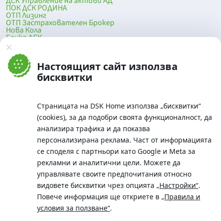
ДСК Управление на активи АД
ПОК ДСК РОДИНА
ОТП Лизинг
ОТП Застрахователен Брокер
Нова Кола
Банка ДСК
DSK Mobile
Оферти за продажба от Банка ДСК
Клонова мрежа и банкомати
Настоящият сайт използва
До началото на страницата
бисквитки
Страницата на DSK Home използва „бисквитки“
(cookies), за да подобри своята функционалност, да
анализира трафика и да показва
персонализирана реклама. Част от информацията
се споделя с партньори като Google и Meta за
рекламни и аналитични цели. Можете да
Телефон:
управлявате своите предпочитания относно
0700 10 375 / *2375
видовете бисквитки чрез опцията
„Настройки“
.
Aдрес:
Повече информация ще откриете в
„Правила и
Московска No.19 / ул. Г. Бенковски No. 5, София 1036
условия за ползване“
.
SWIFT/BIC: