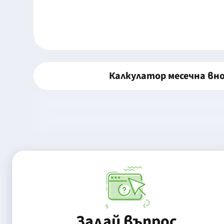
Калкулатор месечна вн
Задай въпрос