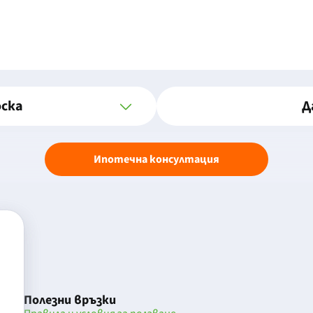
оска
Д
Ипотечна консултация
Полезни връзки