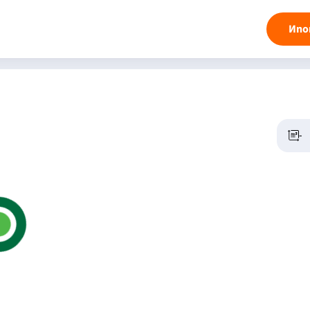
Ипо
-