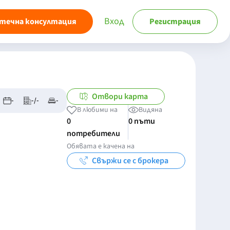
Вход
течна консултация
Регистрация
Отвори карта
-
-/-
-
В любими на
Видяна
0
0 пъти
потребители
Обявата е качена на
Свържи се с брокера