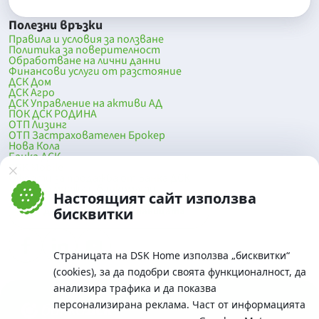
Полезни връзки
Правила и условия за ползване
Политика за поверителност
Обработване на лични данни
Финансови услуги от разстояние
ДСК Дом
ДСК Агро
ДСК Управление на активи АД
ПОК ДСК РОДИНА
ОТП Лизинг
ОТП Застрахователен Брокер
Нова Кола
Банка ДСК
DSK Mobile
Оферти за продажба от Банка ДСК
Клонова мрежа и банкомати
Настоящият сайт използва
До началото на страницата
бисквитки
Страницата на DSK Home използва „бисквитки“
(cookies), за да подобри своята функционалност, да
анализира трафика и да показва
персонализирана реклама. Част от информацията