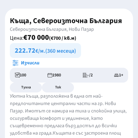
Къща, Североизточна България
Североизточна България, Нови Пазар
€70 000
Цена:
(€700 / кв.м)
222.72
€/м.
(360 месеца)
Изчисли
100
1980
-/2
1+
Тухла
Ток
Уютна къща, разположена в една от най-
предпочитаните централни части на гр. Нови
Пазар. Имотът се намира на тиха и спокойна улица,
осигуряваща комфорт и уединение, като
същевременно предлага бърз достъп до всички
удобства на града.Къщата е със застроена площ