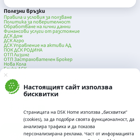
Полезни връзки
Правила и условия за ползване
Политика за поверителност
Обработване на лични данни
Финансови услуги от разстояние
ДСК Дом
ДСК Агро
ДСК Управление на активи АД
ПОК ДСК РОДИНА
ОТП Лизинг
ОТП Застрахователен Брокер
Нова Кола
Банка ДСК
DSK Mobile
Оферти за продажба от Банка ДСК
Клонова мрежа и банкомати
Настоящият сайт използва
До началото на страницата
бисквитки
Страницата на DSK Home използва „бисквитки“
(cookies), за да подобри своята функционалност, да
анализира трафика и да показва
персонализирана реклама. Част от информацията