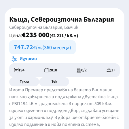
Къща, Североизточна България
Североизточна България, Балчик
€235 000
Цена:
(€1 211 / кв.м)
747.72
€/м.
(360 месеца)
Изчисли
194
2010
0/2
1+
Тухла
Ток
Имоти Премиер представя на вашето Внимание
напълно завършена и поддържана двуетажна къща
с РЗП 194 кв.м., разположена в парцел от 509 кв.м. –
изцяло озеленен и подреден двор, създаващ усещане
за уют и хармония.🌿 В двора ще откриете басейн с
изцяло подменена и нова помпена система,