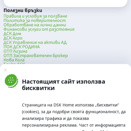
Полезни връзки
Правила и условия за ползване
Политика за поверителност
Обработване на лични данни
Финансови услуги от разстояние
ДСК Дом
ДСК Агро
ДСК Управление на активи АД
ПОК ДСК РОДИНА
ОТП Лизинг
ОТП Застрахователен Брокер
Нова Кола
Банка ДСК
DSK Mobile
Оферти за продажба от Банка ДСК
Клонова мрежа и банкомати
Настоящият сайт използва
До началото на страницата
бисквитки
Страницата на DSK Home използва „бисквитки“
(cookies), за да подобри своята функционалност, да
анализира трафика и да показва
персонализирана реклама. Част от информацията