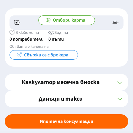
Отвори карта
-
-
-/-
-
В любими на
Видяна
0 потребители
0 пъти
Обявата е качена на
Свържи се с брокера
Калкулатор месечна вноска
Данъци и такси
Ипотечна консултация