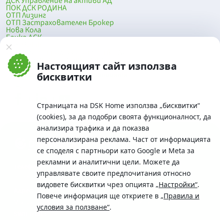
ДСК Управление на активи АД
ПОК ДСК РОДИНА
ОТП Лизинг
ОТП Застрахователен Брокер
Нова Кола
Банка ДСК
DSK Mobile
Оферти за продажба от Банка ДСК
Клонова мрежа и банкомати
Настоящият сайт използва
До началото на страницата
бисквитки
Страницата на DSK Home използва „бисквитки“
(cookies), за да подобри своята функционалност, да
анализира трафика и да показва
персонализирана реклама. Част от информацията
се споделя с партньори като Google и Meta за
рекламни и аналитични цели. Можете да
Телефон:
управлявате своите предпочитания относно
0700 10 375 / *2375
видовете бисквитки чрез опцията
„Настройки“
.
Aдрес:
Повече информация ще откриете в
„Правила и
Московска No.19 / ул. Г. Бенковски No. 5, София 1036
условия за ползване“
.
SWIFT/BIC: