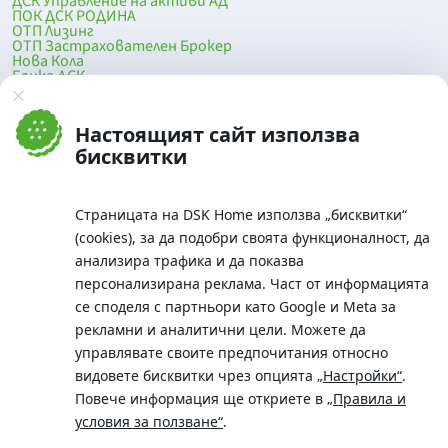
ДСК Управление на активи АД
ПОК ДСК РОДИНА
ОТП Лизинг
ОТП Застрахователен Брокер
Нова Кола
Банка ДСК
DSK Mobile
Оферти за продажба от Банка ДСК
Клонова мрежа и банкомати
Настоящият сайт използва
До началото на страницата
бисквитки
Страницата на DSK Home използва „бисквитки“
(cookies), за да подобри своята функционалност, да
анализира трафика и да показва
персонализирана реклама. Част от информацията
се споделя с партньори като Google и Meta за
рекламни и аналитични цели. Можете да
Телефон:
управлявате своите предпочитания относно
0700 10 375 / *2375
видовете бисквитки чрез опцията
„Настройки“
.
Aдрес:
Повече информация ще откриете в
„Правила и
Московска No.19 / ул. Г. Бенковски No. 5, София 1036
условия за ползване“
.
SWIFT/BIC: