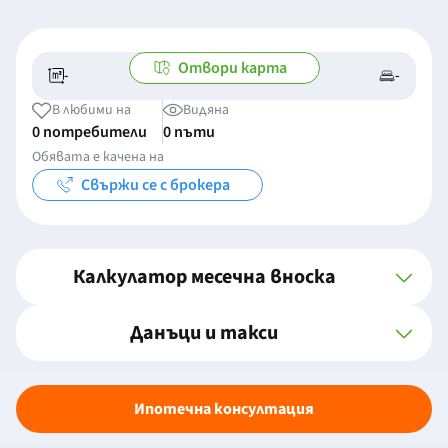
Отвори карта
-
-
-/-
-
В любими на
Видяна
0 потребители
0 пъти
Обявата е качена на
Свържи се с брокера
Калкулатор месечна вноска
Данъци и такси
Ипотечна консултация