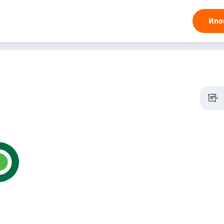
Ипо
-