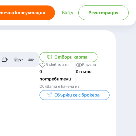
Вход
течна консултация
Регистрация
Отвори карта
-
-/-
-
В любими на
Видяна
0
0 пъти
потребители
Обявата е качена на
Свържи се с брокера