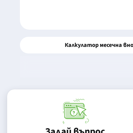
Калкулатор месечна вн
Задай въпрос