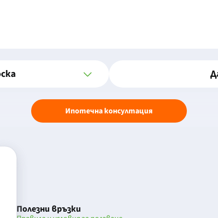
оска
Д
Ипотечна консултация
Полезни връзки