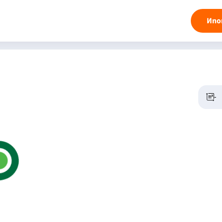
Ипо
-