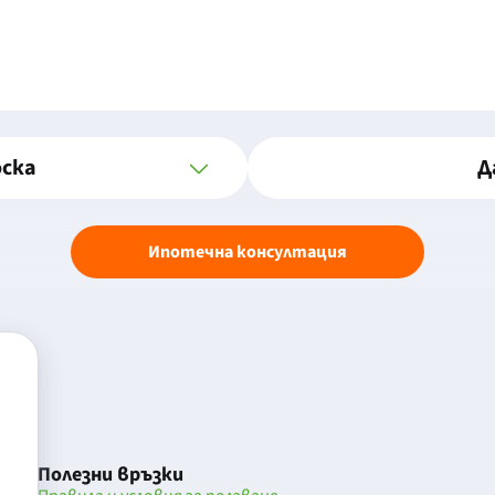
оска
Д
Ипотечна консултация
Полезни връзки