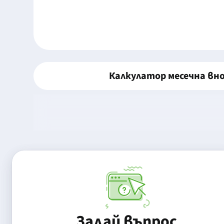
Калкулатор месечна вн
Задай въпрос