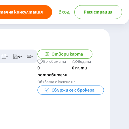
Вход
течна консултация
Регистрация
Отвори карта
-
-/-
-
В любими на
Видяна
0
0 пъти
потребители
Обявата е качена на
Свържи се с брокера