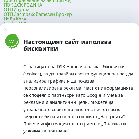
ДСК Управление на активи АД
ПОК ДСК РОДИНА
ОТП Лизинг
ОТП Застрахователен Брокер
Нова Кола
Банка ДСК
DSK Mobile
Оферти за продажба от Банка ДСК
Клонова мрежа и банкомати
Настоящият сайт използва
До началото на страницата
бисквитки
Страницата на DSK Home използва „бисквитки“
(cookies), за да подобри своята функционалност, да
анализира трафика и да показва
персонализирана реклама. Част от информацията
се споделя с партньори като Google и Meta за
рекламни и аналитични цели. Можете да
Телефон:
управлявате своите предпочитания относно
0700 10 375 / *2375
видовете бисквитки чрез опцията
„Настройки“
.
Aдрес:
Повече информация ще откриете в
„Правила и
Московска No.19 / ул. Г. Бенковски No. 5, София 1036
условия за ползване“
.
SWIFT/BIC: