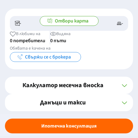
Отвори карта
-
-
-/-
-
В любими на
Видяна
0 потребители
0 пъти
Обявата е качена на
Свържи се с брокера
Калкулатор месечна вноска
Данъци и такси
Ипотечна консултация