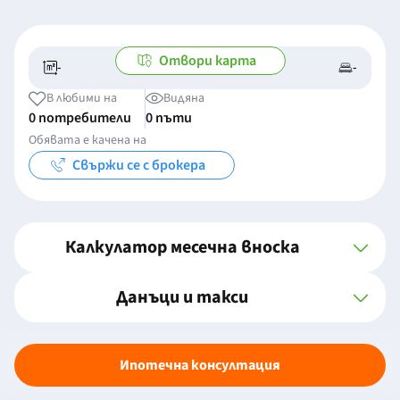
Отвори карта
-
-
-/-
-
В любими на
Видяна
0 потребители
0 пъти
Обявата е качена на
Свържи се с брокера
Калкулатор месечна вноска
Данъци и такси
Ипотечна консултация