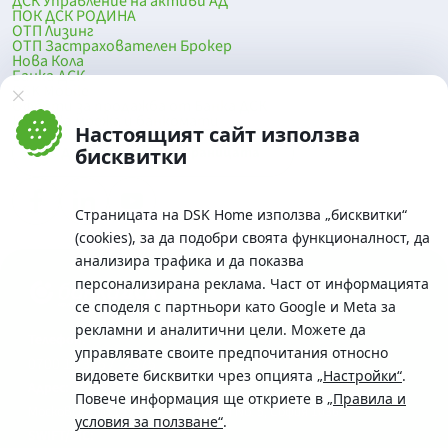
ДСК Управление на активи АД
ПОК ДСК РОДИНА
ОТП Лизинг
ОТП Застрахователен Брокер
Нова Кола
Банка ДСК
DSK Mobile
Оферти за продажба от Банка ДСК
Клонова мрежа и банкомати
Настоящият сайт използва
До началото на страницата
бисквитки
Страницата на DSK Home използва „бисквитки“
(cookies), за да подобри своята функционалност, да
анализира трафика и да показва
персонализирана реклама. Част от информацията
се споделя с партньори като Google и Meta за
рекламни и аналитични цели. Можете да
Телефон:
управлявате своите предпочитания относно
0700 10 375 / *2375
видовете бисквитки чрез опцията
„Настройки“
.
Aдрес:
Повече информация ще откриете в
„Правила и
Московска No.19 / ул. Г. Бенковски No. 5, София 1036
условия за ползване“
.
SWIFT/BIC: