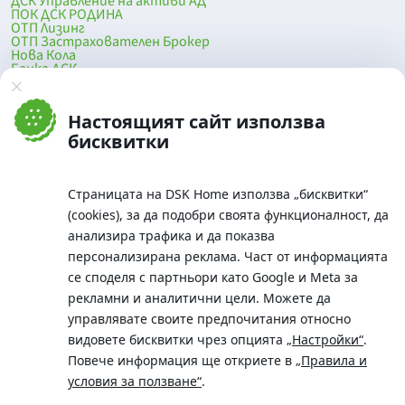
ДСК Управление на активи АД
ПОК ДСК РОДИНА
ОТП Лизинг
ОТП Застрахователен Брокер
Нова Кола
Банка ДСК
DSK Mobile
Оферти за продажба от Банка ДСК
Клонова мрежа и банкомати
Настоящият сайт използва
До началото на страницата
бисквитки
Страницата на DSK Home използва „бисквитки“
(cookies), за да подобри своята функционалност, да
анализира трафика и да показва
персонализирана реклама. Част от информацията
се споделя с партньори като Google и Meta за
рекламни и аналитични цели. Можете да
Телефон:
управлявате своите предпочитания относно
0700 10 375 / *2375
видовете бисквитки чрез опцията
„Настройки“
.
Aдрес:
Повече информация ще откриете в
„Правила и
Московска No.19 / ул. Г. Бенковски No. 5, София 1036
условия за ползване“
.
SWIFT/BIC: