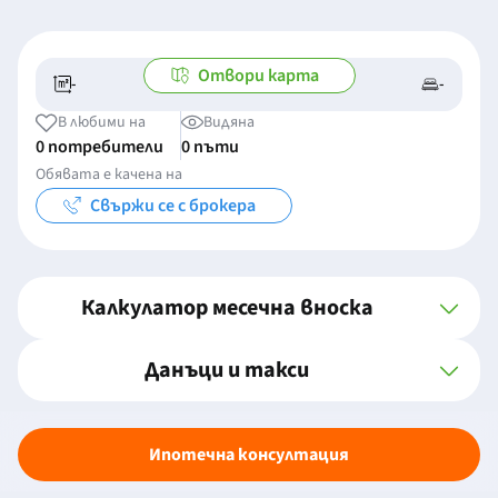
Отвори карта
-
-
-/-
-
В любими на
Видяна
0 потребители
0 пъти
Обявата е качена на
Свържи се с брокера
Калкулатор месечна вноска
Данъци и такси
Ипотечна консултация