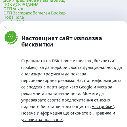
ДСК Управление на активи АД
ПОК ДСК РОДИНА
ОТП Лизинг
ОТП Застрахователен Брокер
Нова Кола
Банка ДСК
DSK Mobile
Оферти за продажба от Банка ДСК
Клонова мрежа и банкомати
Настоящият сайт използва
До началото на страницата
бисквитки
Страницата на DSK Home използва „бисквитки“
(cookies), за да подобри своята функционалност, да
анализира трафика и да показва
персонализирана реклама. Част от информацията
се споделя с партньори като Google и Meta за
рекламни и аналитични цели. Можете да
Телефон:
управлявате своите предпочитания относно
0700 10 375 / *2375
видовете бисквитки чрез опцията
„Настройки“
.
Aдрес:
Повече информация ще откриете в
„Правила и
Московска No.19 / ул. Г. Бенковски No. 5, София 1036
условия за ползване“
.
SWIFT/BIC: