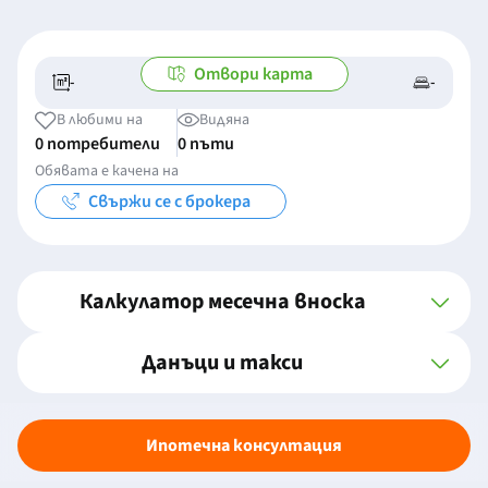
Отвори карта
-
-
-/-
-
В любими на
Видяна
0 потребители
0 пъти
Обявата е качена на
Свържи се с брокера
Калкулатор месечна вноска
Данъци и такси
Ипотечна консултация