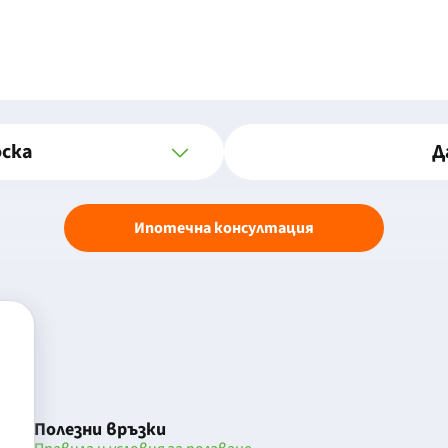
оска
Д
Ипотечна консултация
Полезни връзки