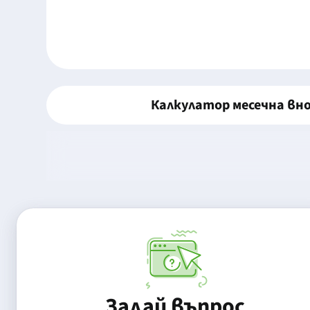
Калкулатор месечна вн
Задай въпрос