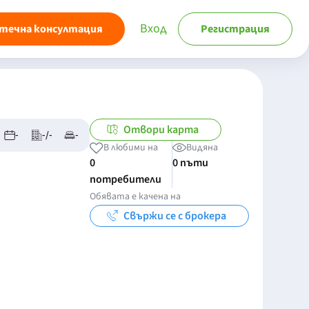
Вход
течна консултация
Регистрация
Отвори карта
-
-/-
-
В любими на
Видяна
0
0 пъти
потребители
Обявата е качена на
Свържи се с брокера