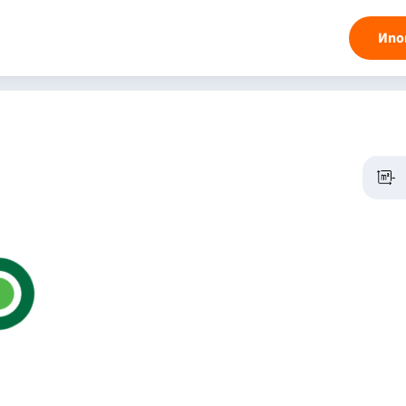
Ипо
-