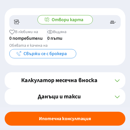
Отвори карта
-
-
-/-
-
В любими на
Видяна
0 потребители
0 пъти
Обявата е качена на
Свържи се с брокера
Калкулатор месечна вноска
Данъци и такси
Ипотечна консултация