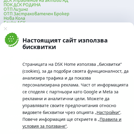
ДСК Управление на активи АД
ПОК ДСК РОДИНА
ОТП Лизинг
ОТП Застрахователен Брокер
Нова Кола
Банка ДСК
DSK Mobile
Оферти за продажба от Банка ДСК
Клонова мрежа и банкомати
Настоящият сайт използва
До началото на страницата
бисквитки
Страницата на DSK Home използва „бисквитки“
(cookies), за да подобри своята функционалност, да
анализира трафика и да показва
персонализирана реклама. Част от информацията
се споделя с партньори като Google и Meta за
рекламни и аналитични цели. Можете да
Телефон:
управлявате своите предпочитания относно
0700 10 375 / *2375
видовете бисквитки чрез опцията
„Настройки“
.
Aдрес:
Повече информация ще откриете в
„Правила и
Московска No.19 / ул. Г. Бенковски No. 5, София 1036
условия за ползване“
.
SWIFT/BIC: