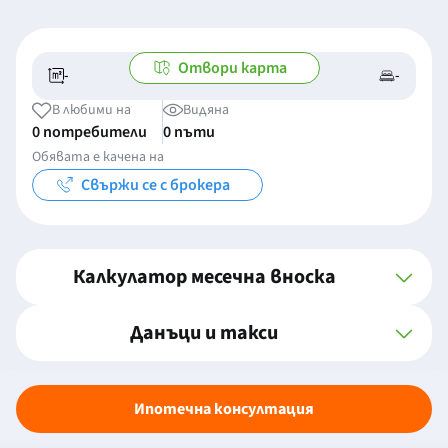
Отвори карта
-
-
-/-
-
В любими на
Видяна
0 потребители
0 пъти
Обявата е качена на
Свържи се с брокера
Калкулатор месечна вноска
Данъци и такси
Ипотечна консултация