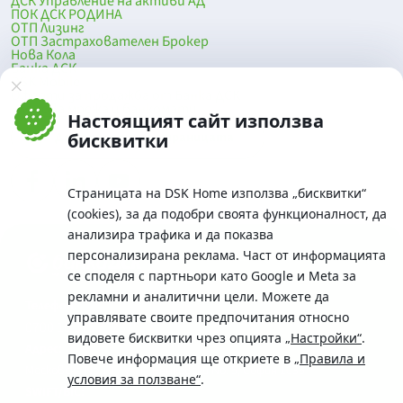
ДСК Управление на активи АД
ПОК ДСК РОДИНА
ОТП Лизинг
ОТП Застрахователен Брокер
Нова Кола
Банка ДСК
DSK Mobile
Оферти за продажба от Банка ДСК
Клонова мрежа и банкомати
Настоящият сайт използва
До началото на страницата
бисквитки
Страницата на DSK Home използва „бисквитки“
(cookies), за да подобри своята функционалност, да
анализира трафика и да показва
персонализирана реклама. Част от информацията
се споделя с партньори като Google и Meta за
рекламни и аналитични цели. Можете да
Телефон:
управлявате своите предпочитания относно
0700 10 375 / *2375
видовете бисквитки чрез опцията
„Настройки“
.
Aдрес:
Повече информация ще откриете в
„Правила и
Московска No.19 / ул. Г. Бенковски No. 5, София 1036
условия за ползване“
.
SWIFT/BIC: