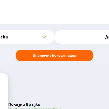
оска
Д
Ипотечна консултация
Полезни връзки