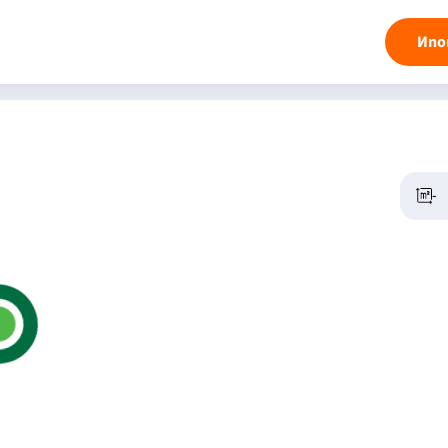
Ипо
-