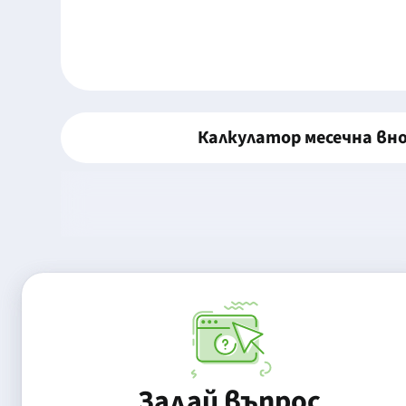
Калкулатор месечна вн
Задай въпрос