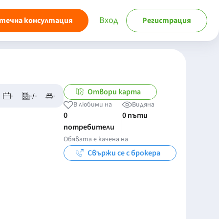
Вход
течна консултация
Регистрация
Отвори карта
-
-/-
-
В любими на
Видяна
0
0 пъти
потребители
Обявата е качена на
Свържи се с брокера