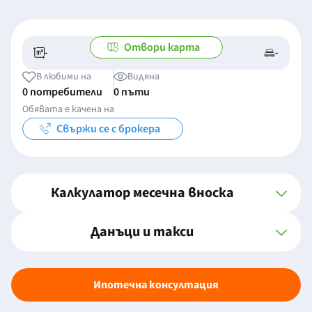
Отвори карта
-
-
-/-
-
В любими на
Видяна
0 потребители
0 пъти
Обявата е качена на
Свържи се с брокера
Калкулатор месечна вноска
Данъци и такси
Ипотечна консултация