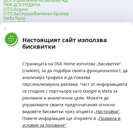
ДСК Управление на активи АД
ПОК ДСК РОДИНА
ОТП Лизинг
ОТП Застрахователен Брокер
Нова Кола
Банка ДСК
DSK Mobile
Оферти за продажба от Банка ДСК
Клонова мрежа и банкомати
Настоящият сайт използва
До началото на страницата
бисквитки
Страницата на DSK Home използва „бисквитки“
(cookies), за да подобри своята функционалност, да
анализира трафика и да показва
персонализирана реклама. Част от информацията
се споделя с партньори като Google и Meta за
рекламни и аналитични цели. Можете да
Телефон:
управлявате своите предпочитания относно
0700 10 375 / *2375
видовете бисквитки чрез опцията
„Настройки“
.
Aдрес:
Повече информация ще откриете в
„Правила и
Московска No.19 / ул. Г. Бенковски No. 5, София 1036
условия за ползване“
.
SWIFT/BIC: