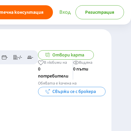
Вход
течна консултация
Регистрация
Отвори карта
-
-/-
-
В любими на
Видяна
0
0 пъти
потребители
Обявата е качена на
Свържи се с брокера