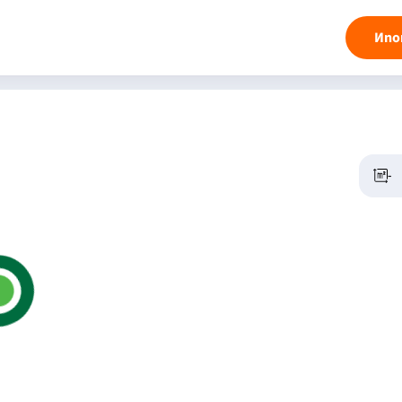
Ипо
-