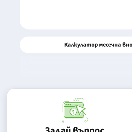
Калкулатор месечна вн
Задай въпрос