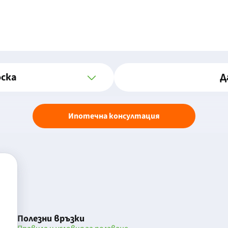
оска
Д
Ипотечна консултация
Полезни връзки