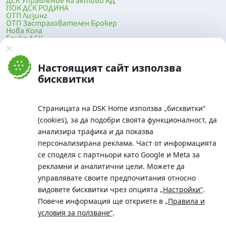
ДСК Управление на активи АД
ПОК ДСК РОДИНА
ОТП Лизинг
ОТП Застрахователен Брокер
Нова Кола
Банка ДСК
DSK Mobile
Оферти за продажба от Банка ДСК
Клонова мрежа и банкомати
Настоящият сайт използва
До началото на страницата
бисквитки
Страницата на DSK Home използва „бисквитки“
(cookies), за да подобри своята функционалност, да
анализира трафика и да показва
персонализирана реклама. Част от информацията
се споделя с партньори като Google и Meta за
рекламни и аналитични цели. Можете да
Телефон:
управлявате своите предпочитания относно
0700 10 375 / *2375
видовете бисквитки чрез опцията
„Настройки“
.
Aдрес:
Повече информация ще откриете в
„Правила и
Московска No.19 / ул. Г. Бенковски No. 5, София 1036
условия за ползване“
.
SWIFT/BIC: