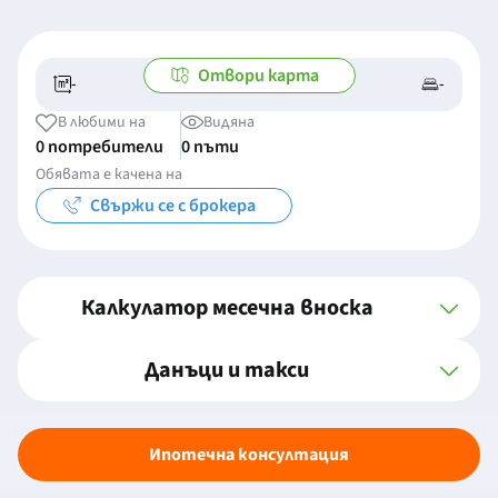
Отвори карта
-
-
-/-
-
В любими на
Видяна
0 потребители
0 пъти
Обявата е качена на
Свържи се с брокера
Калкулатор месечна вноска
Данъци и такси
Ипотечна консултация