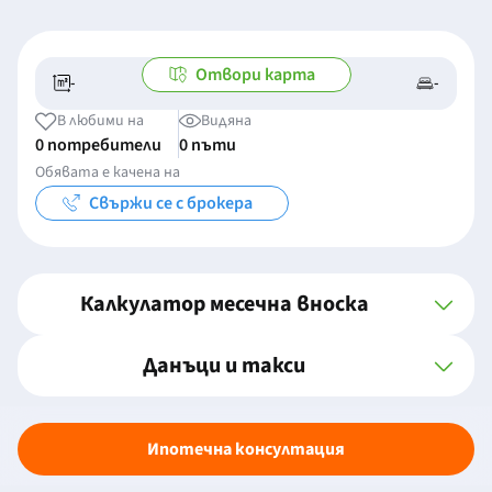
Отвори карта
-
-
-/-
-
В любими на
Видяна
0 потребители
0 пъти
Обявата е качена на
Свържи се с брокера
Калкулатор месечна вноска
Данъци и такси
Ипотечна консултация