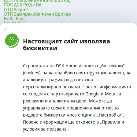
ДСК Управление на активи АД
ПОК ДСК РОДИНА
ОТП Лизинг
ОТП Застрахователен Брокер
Нова Кола
Банка ДСК
DSK Mobile
Оферти за продажба от Банка ДСК
Клонова мрежа и банкомати
Настоящият сайт използва
До началото на страницата
бисквитки
Страницата на DSK Home използва „бисквитки“
(cookies), за да подобри своята функционалност, да
анализира трафика и да показва
персонализирана реклама. Част от информацията
се споделя с партньори като Google и Meta за
рекламни и аналитични цели. Можете да
Телефон:
управлявате своите предпочитания относно
0700 10 375 / *2375
видовете бисквитки чрез опцията
„Настройки“
.
Aдрес:
Повече информация ще откриете в
„Правила и
Московска No.19 / ул. Г. Бенковски No. 5, София 1036
условия за ползване“
.
SWIFT/BIC: