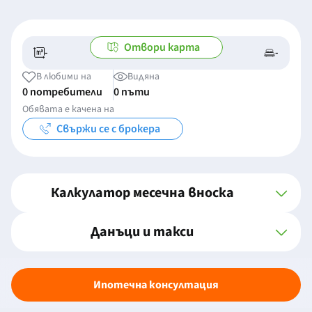
Отвори карта
-
-
-/-
-
В любими на
Видяна
0 потребители
0 пъти
Обявата е качена на
Свържи се с брокера
Калкулатор месечна вноска
Данъци и такси
Ипотечна консултация