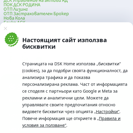
ДСК Управление на активи АД
ПОК ДСК РОДИНА
ОТП Лизинг
ОТП Застрахователен Брокер
Нова Кола
Банка ДСК
DSK Mobile
Оферти за продажба от Банка ДСК
Клонова мрежа и банкомати
Настоящият сайт използва
До началото на страницата
бисквитки
Страницата на DSK Home използва „бисквитки“
(cookies), за да подобри своята функционалност, да
анализира трафика и да показва
персонализирана реклама. Част от информацията
се споделя с партньори като Google и Meta за
рекламни и аналитични цели. Можете да
Телефон:
управлявате своите предпочитания относно
0700 10 375 / *2375
видовете бисквитки чрез опцията
„Настройки“
.
Aдрес:
Повече информация ще откриете в
„Правила и
Московска No.19 / ул. Г. Бенковски No. 5, София 1036
условия за ползване“
.
SWIFT/BIC: