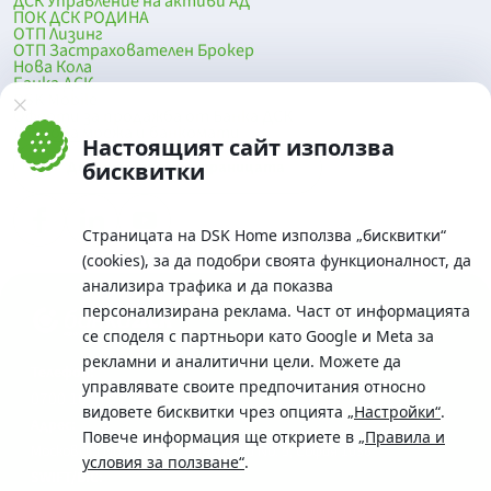
ДСК Управление на активи АД
ПОК ДСК РОДИНА
ОТП Лизинг
ОТП Застрахователен Брокер
Нова Кола
Банка ДСК
DSK Mobile
Оферти за продажба от Банка ДСК
Клонова мрежа и банкомати
Настоящият сайт използва
До началото на страницата
бисквитки
Страницата на DSK Home използва „бисквитки“
(cookies), за да подобри своята функционалност, да
анализира трафика и да показва
персонализирана реклама. Част от информацията
се споделя с партньори като Google и Meta за
рекламни и аналитични цели. Можете да
Телефон:
управлявате своите предпочитания относно
0700 10 375 / *2375
видовете бисквитки чрез опцията
„Настройки“
.
Aдрес:
Повече информация ще откриете в
„Правила и
Московска No.19 / ул. Г. Бенковски No. 5, София 1036
условия за ползване“
.
SWIFT/BIC: