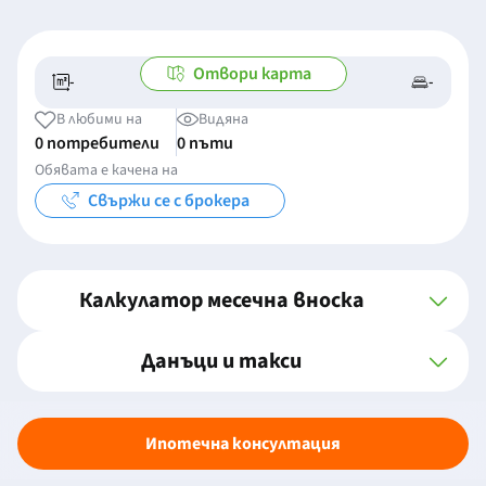
Отвори карта
-
-
-/-
-
В любими на
Видяна
0 потребители
0 пъти
Обявата е качена на
Свържи се с брокера
Калкулатор месечна вноска
Данъци и такси
Ипотечна консултация