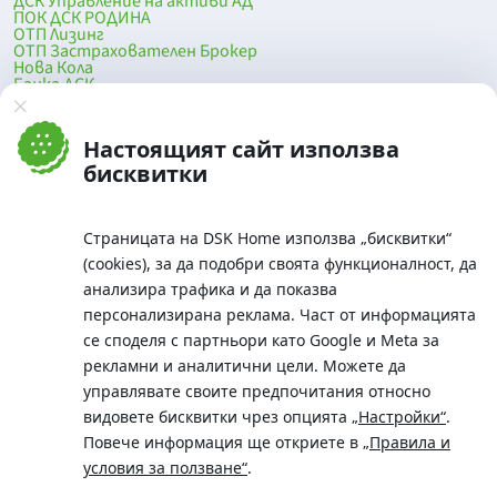
ДСК Управление на активи АД
ПОК ДСК РОДИНА
ОТП Лизинг
ОТП Застрахователен Брокер
Нова Кола
Банка ДСК
DSK Mobile
Оферти за продажба от Банка ДСК
Клонова мрежа и банкомати
Настоящият сайт използва
До началото на страницата
бисквитки
Страницата на DSK Home използва „бисквитки“
(cookies), за да подобри своята функционалност, да
анализира трафика и да показва
персонализирана реклама. Част от информацията
се споделя с партньори като Google и Meta за
рекламни и аналитични цели. Можете да
Телефон:
управлявате своите предпочитания относно
0700 10 375 / *2375
видовете бисквитки чрез опцията
„Настройки“
.
Aдрес:
Повече информация ще откриете в
„Правила и
Московска No.19 / ул. Г. Бенковски No. 5, София 1036
условия за ползване“
.
SWIFT/BIC: