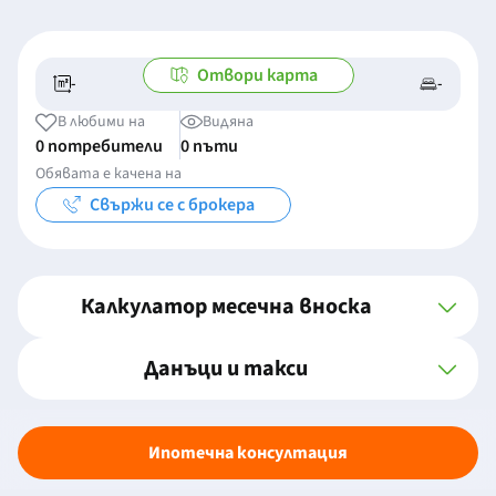
Отвори карта
-
-
-/-
-
В любими на
Видяна
0 потребители
0 пъти
Обявата е качена на
Свържи се с брокера
Калкулатор месечна вноска
Данъци и такси
Ипотечна консултация