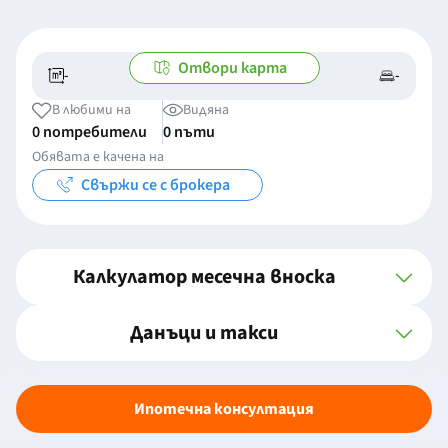
Отвори карта
-
-
-/-
-
В любими на
Видяна
0 потребители
0 пъти
Обявата е качена на
Свържи се с брокера
Калкулатор месечна вноска
Данъци и такси
Ипотечна консултация