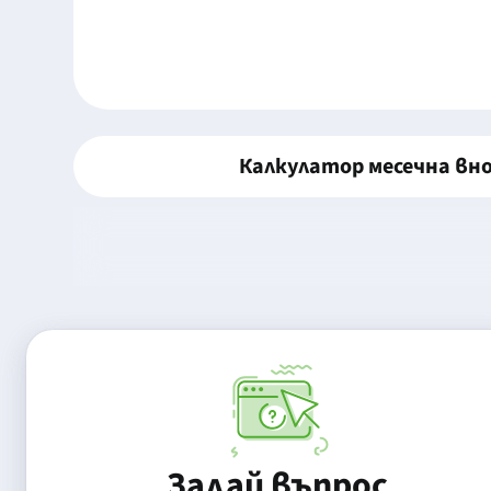
Калкулатор месечна вн
Задай въпрос