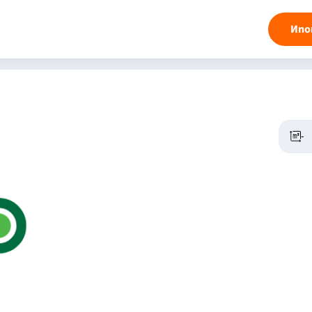
Ипо
-