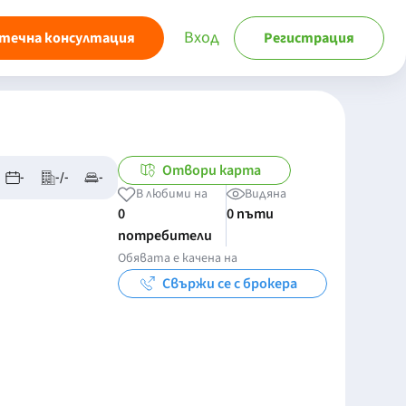
Вход
течна консултация
Регистрация
Отвори карта
-
-/-
-
В любими на
Видяна
0
0 пъти
потребители
Обявата е качена на
Свържи се с брокера