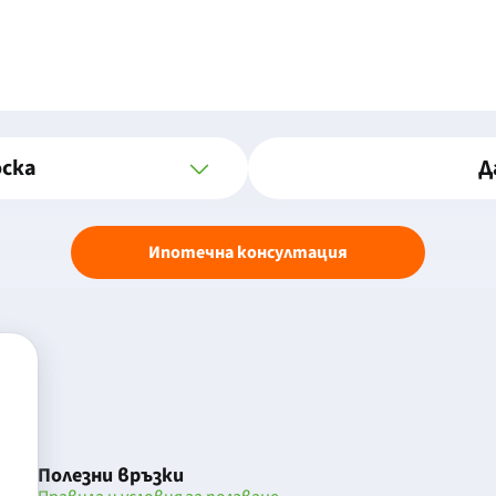
оска
Д
Ипотечна консултация
Полезни връзки