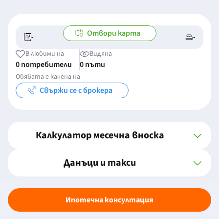
Отвори карта
-
-
-/-
-
В любими на
Видяна
0 потребители
0 пъти
Обявата е качена на
Свържи се с брокера
Калкулатор месечна вноска
Данъци и такси
Ипотечна консултация