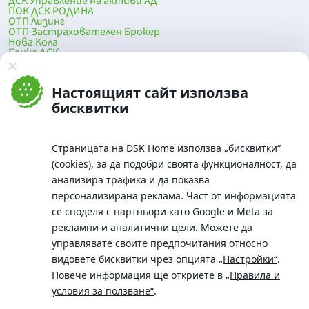
ДСК Управление на активи АД
ПОК ДСК РОДИНА
ОТП Лизинг
ОТП Застрахователен Брокер
Нова Кола
Банка ДСК
DSK Mobile
Оферти за продажба от Банка ДСК
Клонова мрежа и банкомати
Настоящият сайт използва
До началото на страницата
бисквитки
Страницата на DSK Home използва „бисквитки“
(cookies), за да подобри своята функционалност, да
анализира трафика и да показва
персонализирана реклама. Част от информацията
се споделя с партньори като Google и Meta за
рекламни и аналитични цели. Можете да
Телефон:
управлявате своите предпочитания относно
0700 10 375 / *2375
видовете бисквитки чрез опцията
„Настройки“
.
Aдрес:
Повече информация ще откриете в
„Правила и
Московска No.19 / ул. Г. Бенковски No. 5, София 1036
условия за ползване“
.
SWIFT/BIC: