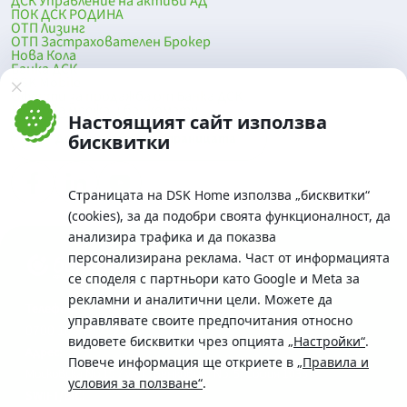
ДСК Управление на активи АД
ПОК ДСК РОДИНА
ОТП Лизинг
ОТП Застрахователен Брокер
Нова Кола
Банка ДСК
DSK Mobile
Оферти за продажба от Банка ДСК
Клонова мрежа и банкомати
Настоящият сайт използва
До началото на страницата
бисквитки
Страницата на DSK Home използва „бисквитки“
(cookies), за да подобри своята функционалност, да
анализира трафика и да показва
персонализирана реклама. Част от информацията
се споделя с партньори като Google и Meta за
рекламни и аналитични цели. Можете да
Телефон:
управлявате своите предпочитания относно
0700 10 375 / *2375
видовете бисквитки чрез опцията
„Настройки“
.
Aдрес:
Повече информация ще откриете в
„Правила и
Московска No.19 / ул. Г. Бенковски No. 5, София 1036
условия за ползване“
.
SWIFT/BIC: