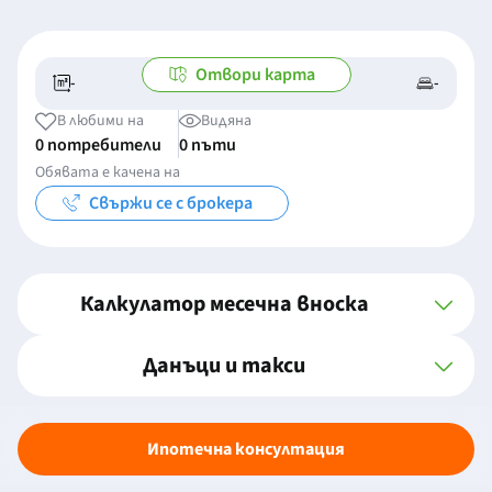
Отвори карта
-
-
-/-
-
В любими на
Видяна
0 потребители
0 пъти
Обявата е качена на
Свържи се с брокера
Калкулатор месечна вноска
Данъци и такси
Ипотечна консултация