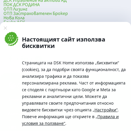
ДСК Управление на активи АД
ПОК ДСК РОДИНА
ОТП Лизинг
ОТП Застрахователен Брокер
Нова Кола
Банка ДСК
DSK Mobile
Оферти за продажба от Банка ДСК
Клонова мрежа и банкомати
Настоящият сайт използва
До началото на страницата
бисквитки
Страницата на DSK Home използва „бисквитки“
(cookies), за да подобри своята функционалност, да
анализира трафика и да показва
персонализирана реклама. Част от информацията
се споделя с партньори като Google и Meta за
рекламни и аналитични цели. Можете да
Телефон:
управлявате своите предпочитания относно
0700 10 375 / *2375
видовете бисквитки чрез опцията
„Настройки“
.
Aдрес:
Повече информация ще откриете в
„Правила и
Московска No.19 / ул. Г. Бенковски No. 5, София 1036
условия за ползване“
.
SWIFT/BIC: