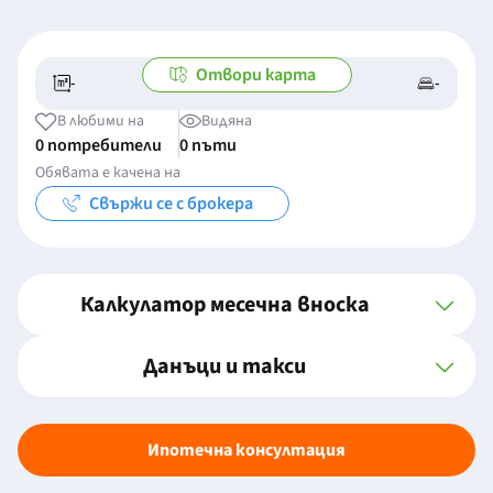
Отвори карта
-
-
-/-
-
В любими на
Видяна
0 потребители
0 пъти
Обявата е качена на
Свържи се с брокера
Калкулатор месечна вноска
Данъци и такси
Ипотечна консултация