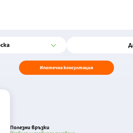
оска
Д
Ипотечна консултация
Полезни връзки