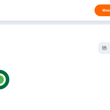
Ипо
-