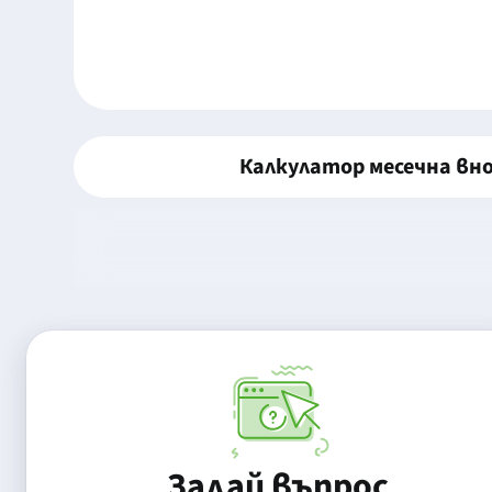
Калкулатор месечна вн
Задай въпрос