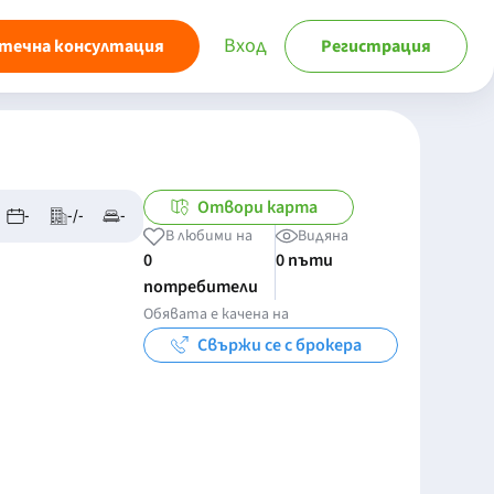
Вход
течна консултация
Регистрация
Отвори карта
-
-/-
-
В любими на
Видяна
0
0 пъти
потребители
Обявата е качена на
Свържи се с брокера