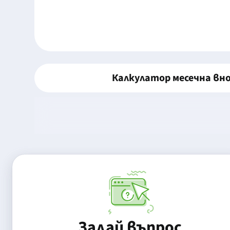
Калкулатор месечна вн
Задай въпрос