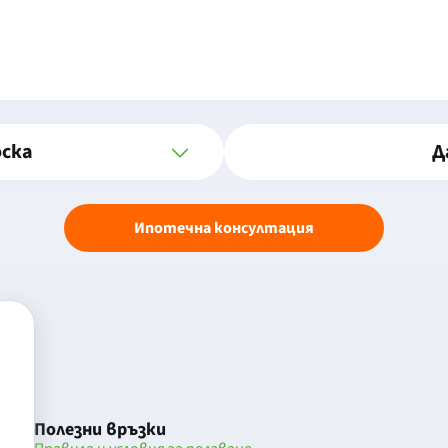
оска
Д
Ипотечна консултация
Полезни връзки