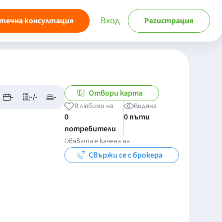
Вход
течна консултация
Регистрация
Отвори карта
-
-/-
-
В любими на
Видяна
0
0 пъти
потребители
Обявата е качена на
Свържи се с брокера