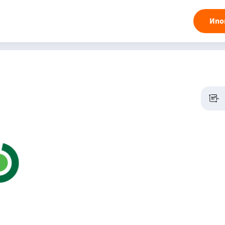
Ипо
-