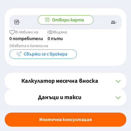
Отвори карта
-
-
-/-
-
В любими на
Видяна
0 потребители
0 пъти
Обявата е качена на
Свържи се с брокера
Калкулатор месечна вноска
Данъци и такси
Ипотечна консултация