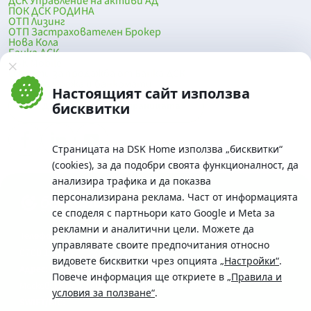
ДСК Управление на активи АД
ПОК ДСК РОДИНА
ОТП Лизинг
ОТП Застрахователен Брокер
Нова Кола
Банка ДСК
DSK Mobile
Оферти за продажба от Банка ДСК
Клонова мрежа и банкомати
Настоящият сайт използва
До началото на страницата
бисквитки
Страницата на DSK Home използва „бисквитки“
(cookies), за да подобри своята функционалност, да
анализира трафика и да показва
персонализирана реклама. Част от информацията
се споделя с партньори като Google и Meta за
рекламни и аналитични цели. Можете да
Телефон:
управлявате своите предпочитания относно
0700 10 375 / *2375
видовете бисквитки чрез опцията
„Настройки“
.
Aдрес:
Повече информация ще откриете в
„Правила и
Московска No.19 / ул. Г. Бенковски No. 5, София 1036
условия за ползване“
.
SWIFT/BIC: