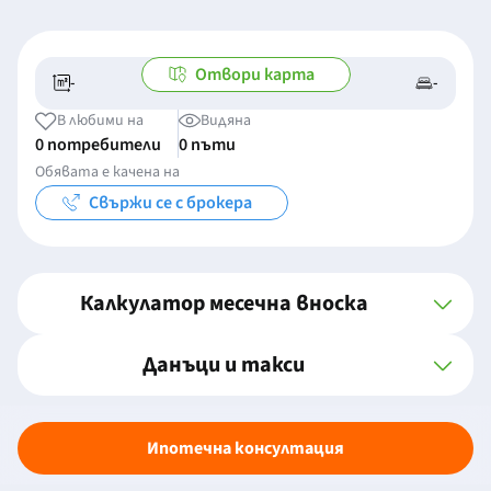
Отвори карта
-
-
-/-
-
В любими на
Видяна
0 потребители
0 пъти
Обявата е качена на
Свържи се с брокера
Калкулатор месечна вноска
Данъци и такси
Ипотечна консултация