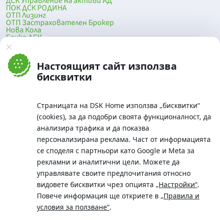
ДСК Управление на активи АД
ПОК ДСК РОДИНА
ОТП Лизинг
ОТП Застрахователен Брокер
Нова Кола
Банка ДСК
DSK Mobile
Оферти за продажба от Банка ДСК
Клонова мрежа и банкомати
Настоящият сайт използва
До началото на страницата
бисквитки
Страницата на DSK Home използва „бисквитки“
(cookies), за да подобри своята функционалност, да
анализира трафика и да показва
персонализирана реклама. Част от информацията
се споделя с партньори като Google и Meta за
рекламни и аналитични цели. Можете да
Телефон:
управлявате своите предпочитания относно
0700 10 375 / *2375
видовете бисквитки чрез опцията
„Настройки“
.
Aдрес:
Повече информация ще откриете в
„Правила и
Московска No.19 / ул. Г. Бенковски No. 5, София 1036
условия за ползване“
.
SWIFT/BIC: