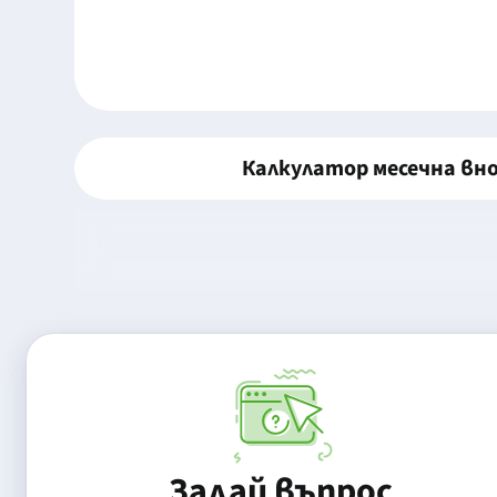
Калкулатор месечна вн
Задай въпрос