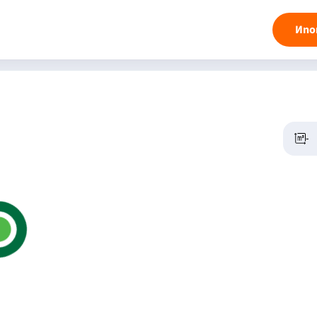
Ипо
-