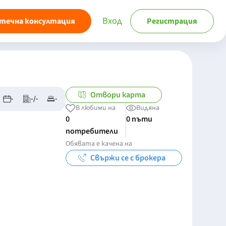
Вход
течна консултация
Регистрация
Отвори карта
-
-/-
-
В любими на
Видяна
0
0 пъти
потребители
Обявата е качена на
Свържи се с брокера