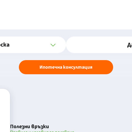
оска
Д
Ипотечна консултация
Полезни връзки